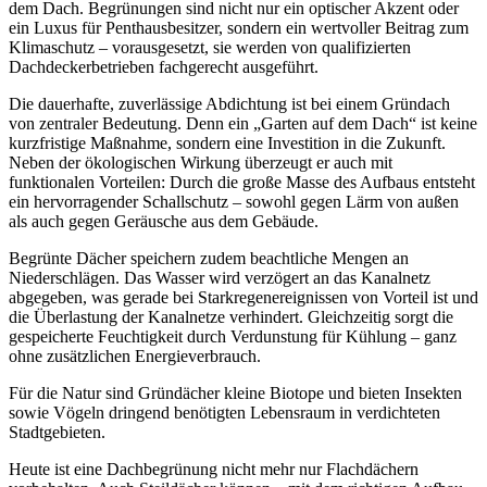
dem Dach. Begrünungen sind nicht nur ein optischer Akzent oder
ein Luxus für Penthausbesitzer, sondern ein wertvoller Beitrag zum
Klimaschutz – vorausgesetzt, sie werden von qualifizierten
Dachdeckerbetrieben fachgerecht ausgeführt.
Die dauerhafte, zuverlässige Abdichtung ist bei einem Gründach
von zentraler Bedeutung. Denn ein „Garten auf dem Dach“ ist keine
kurzfristige Maßnahme, sondern eine Investition in die Zukunft.
Neben der ökologischen Wirkung überzeugt er auch mit
funktionalen Vorteilen: Durch die große Masse des Aufbaus entsteht
ein hervorragender Schallschutz – sowohl gegen Lärm von außen
als auch gegen Geräusche aus dem Gebäude.
Begrünte Dächer speichern zudem beachtliche Mengen an
Niederschlägen. Das Wasser wird verzögert an das Kanalnetz
abgegeben, was gerade bei Starkregenereignissen von Vorteil ist und
die Überlastung der Kanalnetze verhindert. Gleichzeitig sorgt die
gespeicherte Feuchtigkeit durch Verdunstung für Kühlung – ganz
ohne zusätzlichen Energieverbrauch.
Für die Natur sind Gründächer kleine Biotope und bieten Insekten
sowie Vögeln dringend benötigten Lebensraum in verdichteten
Stadtgebieten.
Heute ist eine Dachbegrünung nicht mehr nur Flachdächern